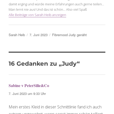
damit erging und würde meine Erfahrungen auch gerne teilen...
Man lernt nie aus! Und das ist schön... Also viel Spaß
Alle Beiträge von Sarah Heib anzeigen
Autor
Veröffentlicht
Schlagwörter
Sarah Heib
7. Juni 2023
Fibremood Judy genäht
am
16 Gedanken zu „Judy“
Sabine v PeterSilie&Co
sagt:
7. Juni 2023 um 9:33 Uhr
Mein erstes Kleid in dieser Schnittlinie fand ich auch