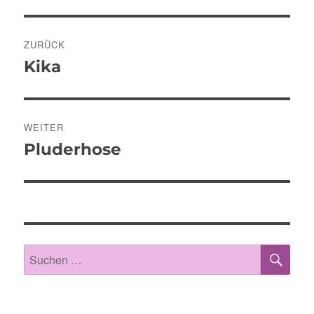
Beitragsnavigation
ZURÜCK
Kika
Vorheriger
Beitrag:
WEITER
Pluderhose
Nächster
Beitrag:
SU
Suche
nach: