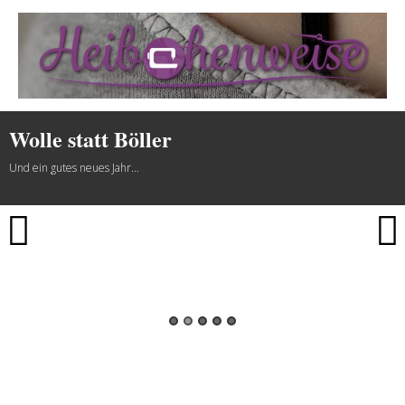
Heibchenweise
Wolle statt Böller
Und ein gutes neues Jahr…