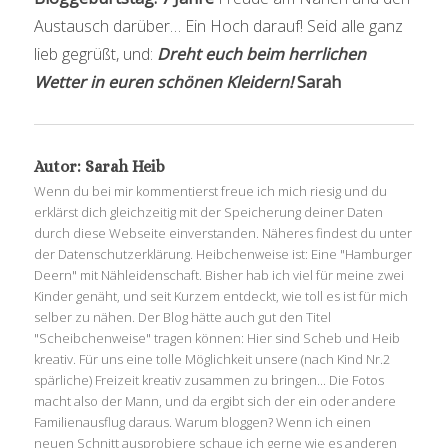
Austausch darüber… Ein Hoch darauf! Seid alle ganz
lieb gegrüßt, und:
Dreht euch beim herrlichen
Wetter in euren schönen Kleidern!
Sarah
Autor:
Sarah Heib
Wenn du bei mir kommentierst freue ich mich riesig und du
erklärst dich gleichzeitig mit der Speicherung deiner Daten
durch diese Webseite einverstanden. Näheres findest du unter
der Datenschutzerklärung. Heibchenweise ist: Eine "Hamburger
Deern" mit Nähleidenschaft. Bisher hab ich viel für meine zwei
Kinder genäht, und seit Kurzem entdeckt, wie toll es ist für mich
selber zu nähen. Der Blog hätte auch gut den Titel
"Scheibchenweise" tragen können: Hier sind Scheb und Heib
kreativ. Für uns eine tolle Möglichkeit unsere (nach Kind Nr.2
spärliche) Freizeit kreativ zusammen zu bringen... Die Fotos
macht also der Mann, und da ergibt sich der ein oder andere
Familienausflug daraus. Warum bloggen? Wenn ich einen
neuen Schnitt ausprobiere schaue ich gerne wie es anderen