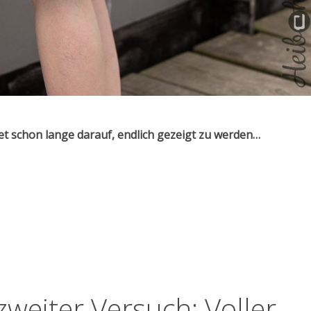
et schon lange darauf, endlich gezeigt zu werden…
oller Burda Schnitt!!!“
zweiter Versuch: Voller