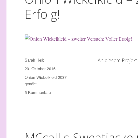
Erfolg!
Autor
Sarah Heib
An diesem Projekt
Veröffentlicht
20. Oktober 2016
am
Schlagwörter
Onion Wickelkleid 2037
genäht
zu
5 Kommentare
Onion
Wickelkleid
–
zweiter
Versuch:
Voller
MCcall s Sweatjacke
Erfolg!