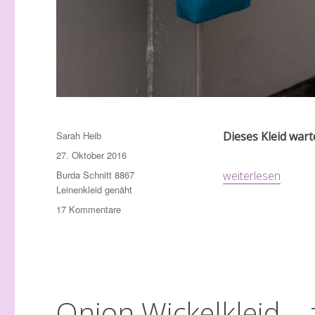
Autor
Sarah Heib
Dieses Kleid wart
Veröffentlicht
27. Oktober 2016
am
Schlagwörter
„Leinenkleid – ein t
Burda Schnitt 8867
weiterlesen
Leinenkleid genäht
zu
17 Kommentare
Leinenkleid
–
ein
toller
Burda
Schnitt!!!
Onion Wickelkleid – 