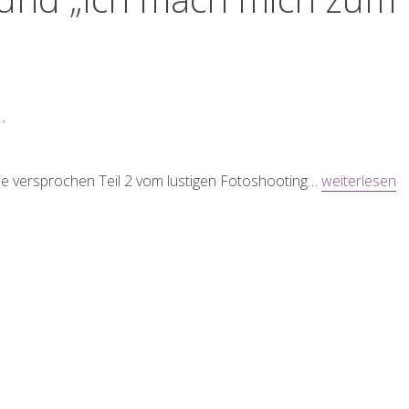
„MCcall s Swe
e versprochen Teil 2 vom lustigen Fotoshooting…
weiterlesen