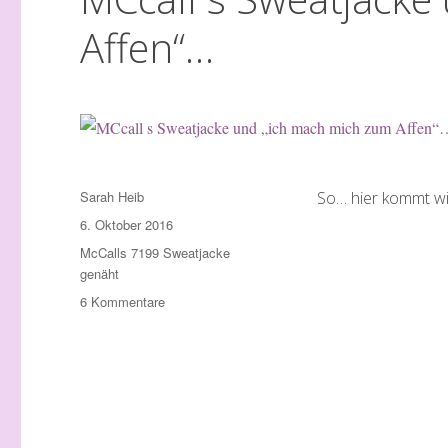
Affen“…
Autor
Sarah Heib
So… hier kommt wi
Veröffentlicht
6. Oktober 2016
am
Schlagwörter
McCalls 7199 Sweatjacke
genäht
zu
6 Kommentare
MCcall
s
Sweatjacke
und
„ich
mach
mich