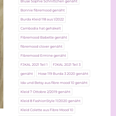
Bluse Sophie Schnittchen genäht
Bonnie fibremood genäht
Burda Kleid 118 aus 1/2022
Cambodia hat gehäkelt
Fibremood Babette genäht
fibremood clover genäht
Fibremood Ermine genäht
FJKAL 2021 Teil 1
FJKAL 2021 Teil 3
genäht
Hose 119 Burda 3 2020 genäht
Ida und Betsy aus fibre mood 10 genäht
Kleid 7 Ottobre 2/2019 genäht
Kleid 8 FashionStyle 11/2020 genäht
Kleid Colette aus Fibre Mood 10