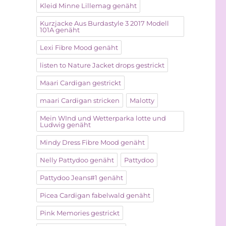
Kleid Minne Lillemag genäht
Kurzjacke Aus Burdastyle 3 2017 Modell
101A genäht
Lexi Fibre Mood genäht
listen to Nature Jacket drops gestrickt
Maari Cardigan gestrickt
maari Cardigan stricken
Malotty
Mein WInd und Wetterparka lotte und
Ludwig genäht
Mindy Dress Fibre Mood genäht
Nelly Pattydoo genäht
Pattydoo
Pattydoo Jeans#1 genäht
Picea Cardigan fabelwald genäht
Pink Memories gestrickt