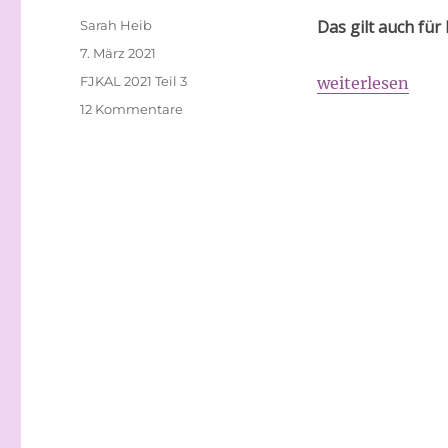
Autor
Das gilt auch für 
Sarah Heib
Veröffentlicht
7. März 2021
am
Schlagwörter
„Jeder Schritt is
FJKAL 2021 Teil 3
weiterlesen
zu
12 Kommentare
Jeder
Schritt
ist
ein
Schritt
zum
Ziel…