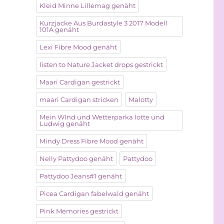
Kleid Minne Lillemag genäht
Kurzjacke Aus Burdastyle 3 2017 Modell
101A genäht
Lexi Fibre Mood genäht
listen to Nature Jacket drops gestrickt
Maari Cardigan gestrickt
maari Cardigan stricken
Malotty
Mein WInd und Wetterparka lotte und
Ludwig genäht
Mindy Dress Fibre Mood genäht
Nelly Pattydoo genäht
Pattydoo
Pattydoo Jeans#1 genäht
Picea Cardigan fabelwald genäht
Pink Memories gestrickt