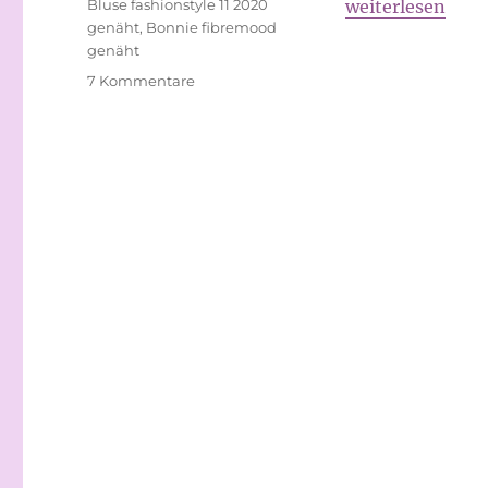
Schlagwörter
„2 Oberteile“
Bluse fashionstyle 11 2020
weiterlesen
genäht
,
Bonnie fibremood
genäht
zu
7 Kommentare
2
Oberteile