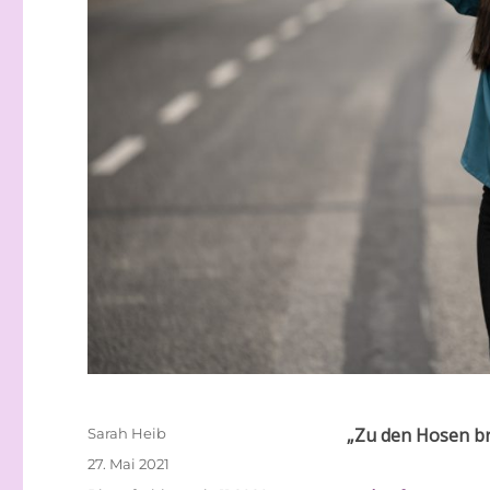
Autor
„Zu den Hosen br
Sarah Heib
Veröffentlicht
27. Mai 2021
am