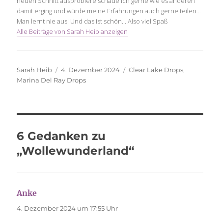
neuen Schnitt ausprobiere schaue ich gerne wie es anderen
damit erging und würde meine Erfahrungen auch gerne teilen...
Man lernt nie aus! Und das ist schön... Also viel Spaß
Alle Beiträge von Sarah Heib anzeigen
Autor
Veröffentlicht
Schlagwörter
Sarah Heib
4. Dezember 2024
Clear Lake Drops
,
am
Marina Del Ray Drops
6 Gedanken zu
„Wollewunderland“
Anke
sagt:
4. Dezember 2024 um 17:55 Uhr