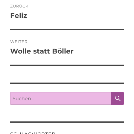
Beitragsnavigation
ZURÜCK
Feliz
Vorheriger
Beitrag:
WEITER
Wolle statt Böller
Nächster
Beitrag:
SU
Suche
nach: