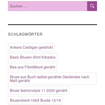
SU
Suche
nach:
SCHLAGWÖRTER
Ankers Cardigan gestrickt
Basic Blusen Shirt Kibadoo
Bea aus FibreMood genäht
Bluse aus Buch selbst genähte Garderobe nach
Maß genäht
Bluse fashionstyle 11 2020 genäht
Blusenkleid 106A Burda 12/19