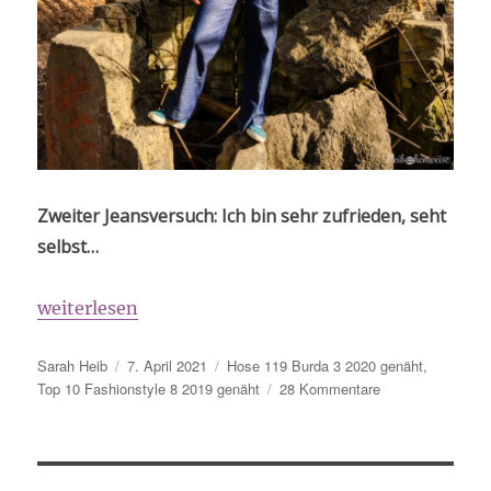
Zweiter Jeansversuch: Ich bin sehr zufrieden, seht
selbst…
„Jeans.“
weiterlesen
Autor
Veröffentlicht
Schlagwörter
Sarah Heib
7. April 2021
Hose 119 Burda 3 2020 genäht
,
am
zu
Top 10 Fashionstyle 8 2019 genäht
28 Kommentare
Jeans.