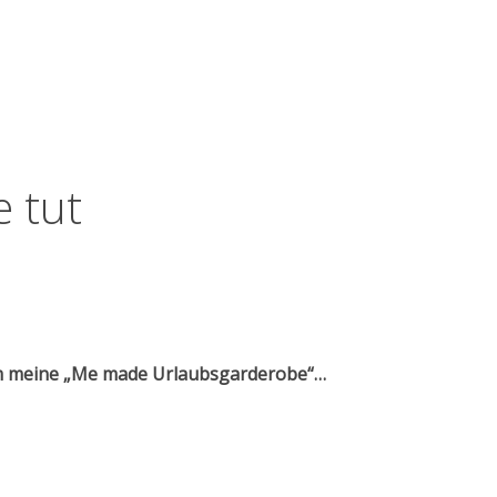
e tut
m meine „Me made Urlaubsgarderobe“…
 Reise tut“