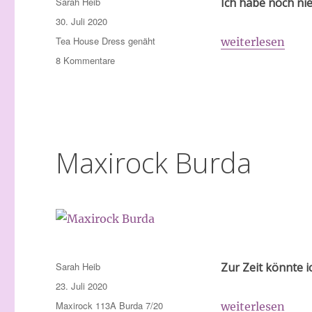
Autor
Sarah Heib
Ich habe noch ni
Veröffentlicht
30. Juli 2020
am
Schlagwörter
Tea House Dress genäht
„Tea House Dre
weiterlesen
zu
8 Kommentare
Tea
House
Dress
Maxirock Burda
Autor
Sarah Heib
Zur Zeit könnte i
Veröffentlicht
23. Juli 2020
am
Schlagwörter
Maxirock 113A Burda 7/20
„Maxirock Burd
weiterlesen