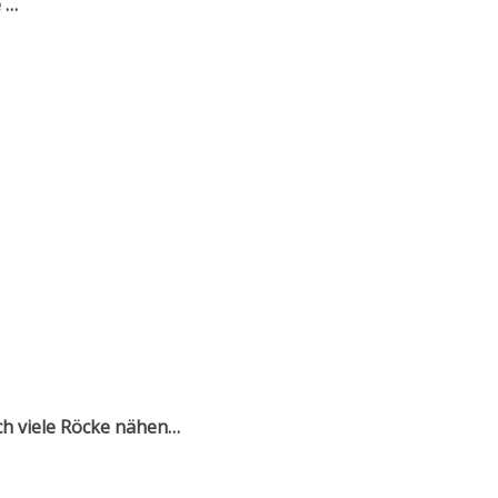
e …
ss“
ch viele Röcke nähen…
a“