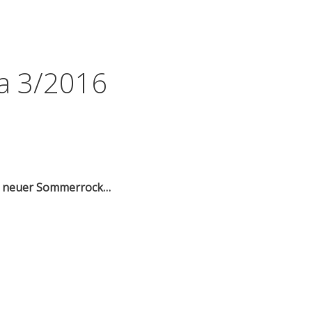
a 3/2016
n neuer Sommerrock…
Burda 3/2016“