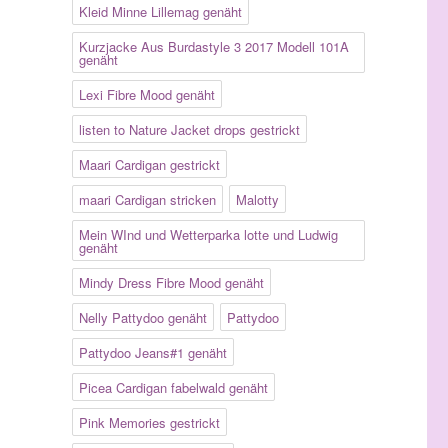
Kleid Minne Lillemag genäht
Kurzjacke Aus Burdastyle 3 2017 Modell 101A
genäht
Lexi Fibre Mood genäht
listen to Nature Jacket drops gestrickt
Maari Cardigan gestrickt
maari Cardigan stricken
Malotty
Mein WInd und Wetterparka lotte und Ludwig
genäht
Mindy Dress Fibre Mood genäht
Nelly Pattydoo genäht
Pattydoo
Pattydoo Jeans#1 genäht
Picea Cardigan fabelwald genäht
Pink Memories gestrickt