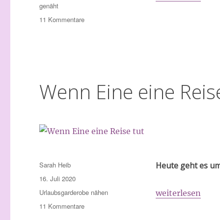
genäht
zu
11 Kommentare
Maxirock
Burda
Wenn Eine eine Reis
Autor
Sarah Heib
Heute geht es u
Veröffentlicht
16. Juli 2020
am
Schlagwörter
Urlaubsgarderobe nähen
„Wenn Eine eine
weiterlesen
zu
11 Kommentare
Wenn