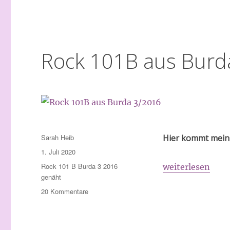
Eine
eine
Reise
tut
Rock 101B aus Burd
Autor
Sarah Heib
Hier kommt mei
Veröffentlicht
1. Juli 2020
am
Schlagwörter
Rock 101 B Burda 3 2016
„Rock 101B aus 
weiterlesen
genäht
zu
20 Kommentare
Rock
101B
aus