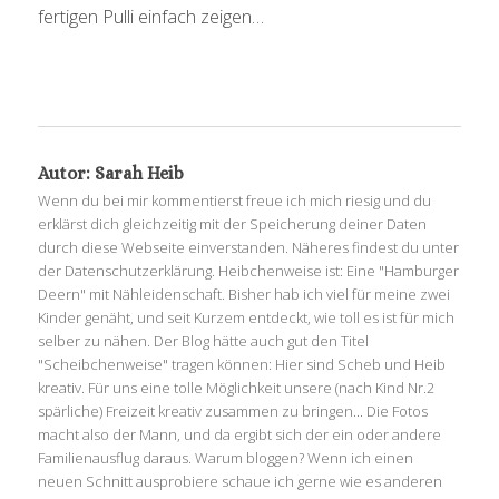
fertigen Pulli einfach zeigen…
Autor:
Sarah Heib
Wenn du bei mir kommentierst freue ich mich riesig und du
erklärst dich gleichzeitig mit der Speicherung deiner Daten
durch diese Webseite einverstanden. Näheres findest du unter
der Datenschutzerklärung. Heibchenweise ist: Eine "Hamburger
Deern" mit Nähleidenschaft. Bisher hab ich viel für meine zwei
Kinder genäht, und seit Kurzem entdeckt, wie toll es ist für mich
selber zu nähen. Der Blog hätte auch gut den Titel
"Scheibchenweise" tragen können: Hier sind Scheb und Heib
kreativ. Für uns eine tolle Möglichkeit unsere (nach Kind Nr.2
spärliche) Freizeit kreativ zusammen zu bringen... Die Fotos
macht also der Mann, und da ergibt sich der ein oder andere
Familienausflug daraus. Warum bloggen? Wenn ich einen
neuen Schnitt ausprobiere schaue ich gerne wie es anderen