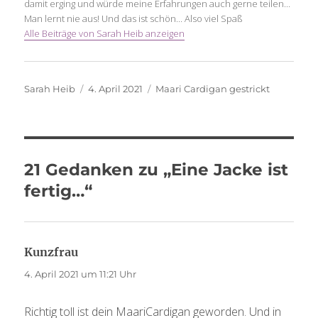
damit erging und würde meine Erfahrungen auch gerne teilen...
Man lernt nie aus! Und das ist schön... Also viel Spaß
Alle Beiträge von Sarah Heib anzeigen
Autor
Veröffentlicht
Schlagwörter
Sarah Heib
4. April 2021
Maari Cardigan gestrickt
am
21 Gedanken zu „Eine Jacke ist
fertig…“
Kunzfrau
sagt:
4. April 2021 um 11:21 Uhr
Richtig toll ist dein MaariCardigan geworden. Und in