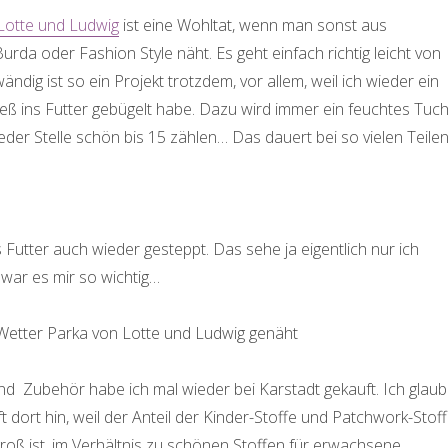
 Lotte und Ludwig
ist eine Wohltat, wenn man sonst aus
Burda oder Fashion Style näht. Es geht einfach richtig leicht von
ndig ist so ein Projekt trotzdem, vor allem, weil ich wieder ein
eß ins Futter gebügelt habe. Dazu wird immer ein feuchtes Tuc
jeder Stelle schön bis 15 zählen… Das dauert bei so vielen Teile
Futter auch wieder gesteppt. Das sehe ja eigentlich nur ich
war es mir so wichtig…
nd Zubehör habe ich mal wieder bei Karstadt gekauft. Ich glau
ft dort hin, weil der Anteil der Kinder-Stoffe und Patchwork-Stof
groß ist, im Verhältnis zu schönen Stoffen für erwachsene