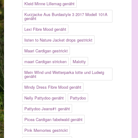
Kleid Minne Lillemag genäht
Kurzjacke Aus Burdastyle 3 2017 Modell 101A
genäht
Lexi Fibre Mood genäht
listen to Nature Jacket drops gestrickt
Maari Cardigan gestrickt
maari Cardigan stricken
Malotty
Mein WInd und Wetterparka lotte und Ludwig
genäht
Mindy Dress Fibre Mood genäht
Nelly Pattydoo genäht
Pattydoo
Pattydoo Jeans#1 genäht
Picea Cardigan fabelwald genäht
Pink Memories gestrickt