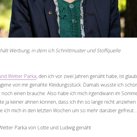
thält Werbung, in dem ich Schnittmuster und Stoffquelle
und Wetter Parka
, den ich vor zwei Jahren genäht habe, ist glau
ragene von mir genähte Kleidungsstück. Damals wusste ich schon
t noch einen brauche. Also habe ich mich irgendwann im Somm
te ja keiner ahnen können, dass ich ihn so lange nicht anziehen
e ich mich in den letzten Wochen um so mehr darüber gefreut…