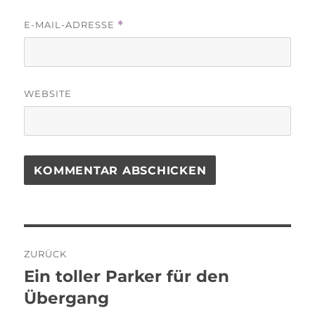
E-MAIL-ADRESSE
*
WEBSITE
Beitragsnavigation
ZURÜCK
Ein toller Parker für den
Vorheriger
Beitrag:
Übergang