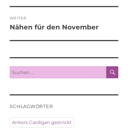
WEITER
Nähen für den November
Nächster
Beitrag:
SU
Suche
nach:
SCHLAGWÖRTER
Ankers Cardigan gestrickt