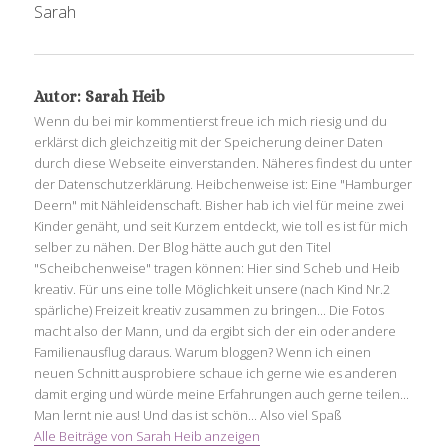
Sarah
Autor:
Sarah Heib
Wenn du bei mir kommentierst freue ich mich riesig und du
erklärst dich gleichzeitig mit der Speicherung deiner Daten
durch diese Webseite einverstanden. Näheres findest du unter
der Datenschutzerklärung. Heibchenweise ist: Eine "Hamburger
Deern" mit Nähleidenschaft. Bisher hab ich viel für meine zwei
Kinder genäht, und seit Kurzem entdeckt, wie toll es ist für mich
selber zu nähen. Der Blog hätte auch gut den Titel
"Scheibchenweise" tragen können: Hier sind Scheb und Heib
kreativ. Für uns eine tolle Möglichkeit unsere (nach Kind Nr.2
spärliche) Freizeit kreativ zusammen zu bringen... Die Fotos
macht also der Mann, und da ergibt sich der ein oder andere
Familienausflug daraus. Warum bloggen? Wenn ich einen
neuen Schnitt ausprobiere schaue ich gerne wie es anderen
damit erging und würde meine Erfahrungen auch gerne teilen...
Man lernt nie aus! Und das ist schön... Also viel Spaß
Alle Beiträge von Sarah Heib anzeigen