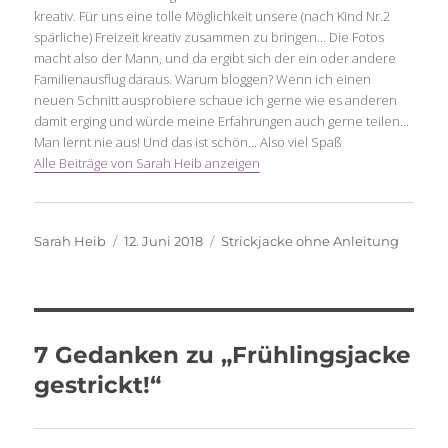
kreativ. Für uns eine tolle Möglichkeit unsere (nach Kind Nr.2
spärliche) Freizeit kreativ zusammen zu bringen... Die Fotos
macht also der Mann, und da ergibt sich der ein oder andere
Familienausflug daraus. Warum bloggen? Wenn ich einen
neuen Schnitt ausprobiere schaue ich gerne wie es anderen
damit erging und würde meine Erfahrungen auch gerne teilen...
Man lernt nie aus! Und das ist schön... Also viel Spaß
Alle Beiträge von Sarah Heib anzeigen
Autor
Veröffentlicht
Schlagwörter
Sarah Heib
12. Juni 2018
Strickjacke ohne Anleitung
am
7 Gedanken zu „Frühlingsjacke
gestrickt!“