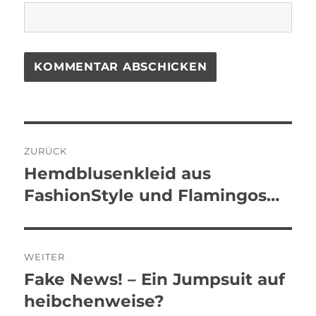
Beitragsnavigation
ZURÜCK
Hemdblusenkleid aus
Vorheriger
Beitrag:
FashionStyle und Flamingos…
WEITER
Fake News! – Ein Jumpsuit auf
Nächster
Beitrag:
heibchenweise?