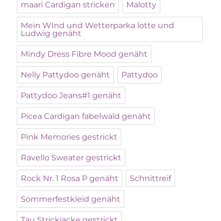
maari Cardigan stricken
Malotty
Mein WInd und Wetterparka lotte und
Ludwig genäht
Mindy Dress Fibre Mood genäht
Nelly Pattydoo genäht
Pattydoo
Pattydoo Jeans#1 genäht
Picea Cardigan fabelwald genäht
Pink Memories gestrickt
Ravello Sweater gestrickt
Rock Nr. 1 Rosa P genäht
Schnittreif
Sommerfestkleid genäht
Tau Strickjacke gestrickt