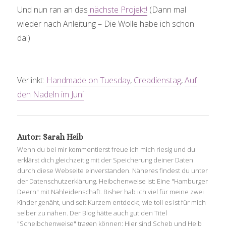
Und nun ran an das
nächste Projekt!
(Dann mal
wieder nach Anleitung – Die Wolle habe ich schon
da!)
Verlinkt:
Handmade on Tuesday
,
Creadienstag
,
Auf
den Nadeln im Juni
Autor:
Sarah Heib
Wenn du bei mir kommentierst freue ich mich riesig und du
erklärst dich gleichzeitig mit der Speicherung deiner Daten
durch diese Webseite einverstanden. Näheres findest du unter
der Datenschutzerklärung. Heibchenweise ist: Eine "Hamburger
Deern" mit Nähleidenschaft. Bisher hab ich viel für meine zwei
Kinder genäht, und seit Kurzem entdeckt, wie toll es ist für mich
selber zu nähen. Der Blog hätte auch gut den Titel
"Scheibchenweise" tragen können: Hier sind Scheb und Heib