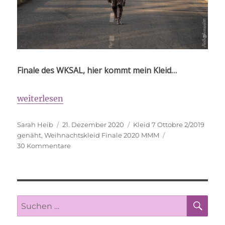
Finale des WKSAL, hier kommt mein Kleid…
„Markt und Straßen stehn verlassen… Weihnachtsk
weiterlesen
Autor
Veröffentlicht
Schlagwörter
Sarah Heib
21. Dezember 2020
Kleid 7 Ottobre 2/2019
am
genäht
,
Weihnachtskleid Finale 2020 MMM
zu
30 Kommentare
Markt
und
Straßen
stehn
verlassen…
SU
Suche
Weihnachtskleid
nach:
2020