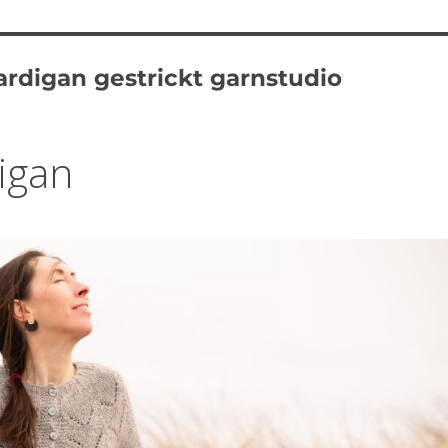
rdigan gestrickt garnstudio
igan