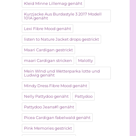
Kleid Minne Lillemag genäht
Kurzjacke Aus Burdastyle 3 2017 Modell
101A genäht
Lexi Fibre Mood genäht
listen to Nature Jacket drops gestrickt
Maari Cardigan gestrickt
maari Cardigan stricken
Malotty
Mein WInd und Wetterparka lotte und
Ludwig genäht
Mindy Dress Fibre Mood genäht
Nelly Pattydoo genäht
Pattydoo
Pattydoo Jeans#1 genäht
Picea Cardigan fabelwald genäht
Pink Memories gestrickt