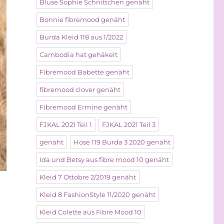
Bluse Sophie Schnittchen genäht
Bonnie fibremood genäht
Burda Kleid 118 aus 1/2022
Cambodia hat gehäkelt
Fibremood Babette genäht
fibremood clover genäht
Fibremood Ermine genäht
FJKAL 2021 Teil 1
FJKAL 2021 Teil 3
genäht
Hose 119 Burda 3 2020 genäht
Ida und Betsy aus fibre mood 10 genäht
Kleid 7 Ottobre 2/2019 genäht
Kleid 8 FashionStyle 11/2020 genäht
Kleid Colette aus Fibre Mood 10