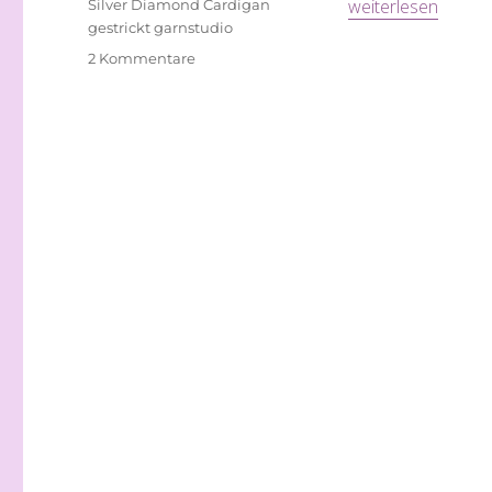
„Silver Diamond C
Schlagwörter
weiterlesen
Silver Diamond Cardigan
gestrickt garnstudio
zu
2 Kommentare
Silver
Diamond
Cardigan