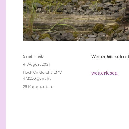
Autor
Weiter Wickelroc
Sarah Heib
Veröffentlicht
4. August 2021
am
Schlagwörter
„Cinderella“
Rock Cinderella LMV
weiterlesen
4/2020 genäht
zu
25 Kommentare
Cinderella