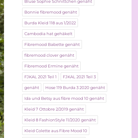
Bluse Sophie Schnittchen genäht
Bonnie fibremood genäht
Burda Kleid 118 aus 1/2022
Cambodia hat gehäkelt
Fibremood Babette genäht
fibremood clover genäht
Fibremood Ermine genäht
FJKAL 2021 Teil 1
FJKAL 2021 Teil 3
genäht
Hose 119 Burda 3 2020 genäht
Ida und Betsy aus fibre mood 10 genäht
Kleid 7 Ottobre 2/2019 genäht
Kleid 8 FashionStyle 11/2020 genäht
Kleid Colette aus Fibre Mood 10