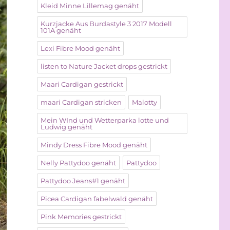
Kleid Minne Lillemag genäht
Kurzjacke Aus Burdastyle 3 2017 Modell
101A genäht
Lexi Fibre Mood genäht
listen to Nature Jacket drops gestrickt
Maari Cardigan gestrickt
maari Cardigan stricken
Malotty
Mein WInd und Wetterparka lotte und
Ludwig genäht
Mindy Dress Fibre Mood genäht
Nelly Pattydoo genäht
Pattydoo
Pattydoo Jeans#1 genäht
Picea Cardigan fabelwald genäht
Pink Memories gestrickt