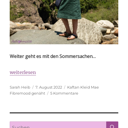
Weiter geht es mit den Sommersachen…
„Mae Kaftan“
weiterlesen
Autor
Veröffentlicht
Schlagwörter
Sarah Heib
7. August 2022
Kaftan Kleid Mae
am
zu
Fibremood genäht
5 Kommentare
Mae
Kaftan
SU
Suche