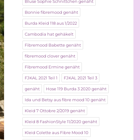
Bluse Sophie Schnittchen genäht
Bonnie fibremood genäht
Burda Kleid 118 aus 1/2022
Cambodia hat gehäkelt
Fibremood Babette genäht
fibremood clover genäht
Fibremood Ermine genäht
FJKAL 2021 Teil 1
FJKAL 2021 Teil 3
genäht
Hose 119 Burda 3 2020 genäht
Ida und Betsy aus fibre mood 10 genäht
Kleid 7 Ottobre 2/2019 genäht
Kleid 8 FashionStyle 11/2020 genäht
Kleid Colette aus Fibre Mood 10