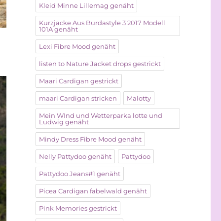
Kleid Minne Lillemag genäht
Kurzjacke Aus Burdastyle 3 2017 Modell
101A genäht
Lexi Fibre Mood genäht
listen to Nature Jacket drops gestrickt
Maari Cardigan gestrickt
maari Cardigan stricken
Malotty
Mein WInd und Wetterparka lotte und
Ludwig genäht
Mindy Dress Fibre Mood genäht
Nelly Pattydoo genäht
Pattydoo
Pattydoo Jeans#1 genäht
Picea Cardigan fabelwald genäht
Pink Memories gestrickt