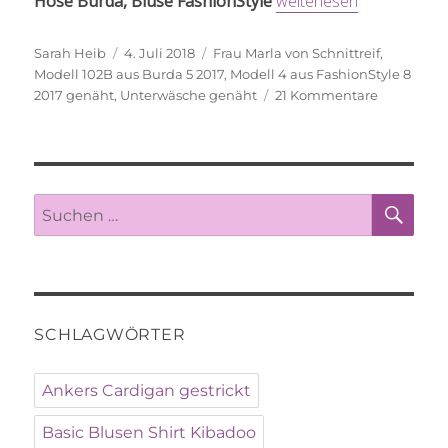
„Morgenstund hat Gold
Hose Burda, Bluse FashionStyle
weiterlesen
Autor
Veröffentlicht
Schlagwörter
Sarah Heib
4. Juli 2018
Frau Marla von Schnittreif
,
am
Modell 102B aus Burda 5 2017
,
Modell 4 aus FashionStyle 8
zu
2017 genäht
,
Unterwäsche genäht
21 Kommentare
Morgenst
hat
Gold
am
Mund!
SU
Suche
nach:
SCHLAGWÖRTER
Ankers Cardigan gestrickt
Basic Blusen Shirt Kibadoo