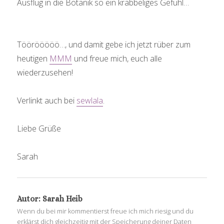
Ausflug in die Botanik so ein krabbeliges Gefühl…
Töörööööö…, und damit gebe ich jetzt rüber zum
heutigen
MMM
und freue mich, euch alle
wiederzusehen!
Verlinkt auch bei
sewlala
.
Liebe Grüße
Sarah
Autor:
Sarah Heib
Wenn du bei mir kommentierst freue ich mich riesig und du
erklärst dich gleichzeitig mit der Speicherung deiner Daten