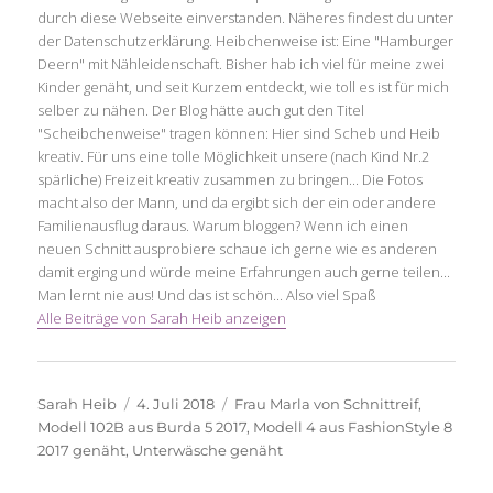
durch diese Webseite einverstanden. Näheres findest du unter
der Datenschutzerklärung. Heibchenweise ist: Eine "Hamburger
Deern" mit Nähleidenschaft. Bisher hab ich viel für meine zwei
Kinder genäht, und seit Kurzem entdeckt, wie toll es ist für mich
selber zu nähen. Der Blog hätte auch gut den Titel
"Scheibchenweise" tragen können: Hier sind Scheb und Heib
kreativ. Für uns eine tolle Möglichkeit unsere (nach Kind Nr.2
spärliche) Freizeit kreativ zusammen zu bringen... Die Fotos
macht also der Mann, und da ergibt sich der ein oder andere
Familienausflug daraus. Warum bloggen? Wenn ich einen
neuen Schnitt ausprobiere schaue ich gerne wie es anderen
damit erging und würde meine Erfahrungen auch gerne teilen...
Man lernt nie aus! Und das ist schön... Also viel Spaß
Alle Beiträge von Sarah Heib anzeigen
Autor
Veröffentlicht
Schlagwörter
Sarah Heib
4. Juli 2018
Frau Marla von Schnittreif
,
am
Modell 102B aus Burda 5 2017
,
Modell 4 aus FashionStyle 8
2017 genäht
,
Unterwäsche genäht