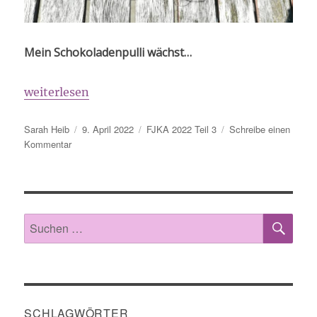
Mein Schokoladenpulli wächst…
„FJKA 2022, 2. Zwischenstand“
weiterlesen
Autor
Veröffentlicht
Schlagwörter
Sarah Heib
9. April 2022
FJKA 2022 Teil 3
Schreibe einen
zu
am
Kommentar
FJKA
2022,
2.
Zwischenstand
SU
Suche
nach:
SCHLAGWÖRTER