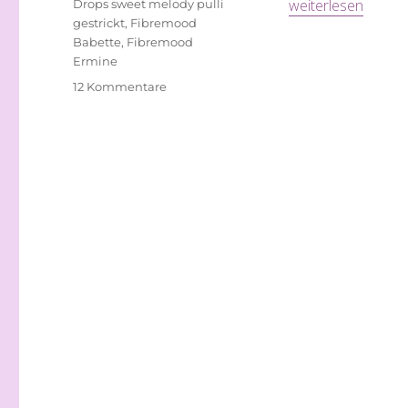
„Rosa Elefanten“
Schlagwörter
weiterlesen
Drops sweet melody pulli
gestrickt
,
Fibremood
Babette
,
Fibremood
Ermine
zu
12 Kommentare
Rosa
Elefanten