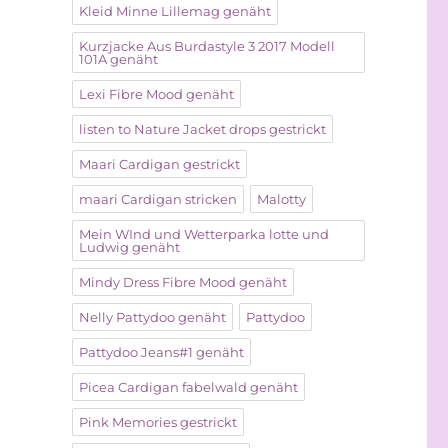
Kleid Minne Lillemag genäht
Kurzjacke Aus Burdastyle 3 2017 Modell
101A genäht
Lexi Fibre Mood genäht
listen to Nature Jacket drops gestrickt
Maari Cardigan gestrickt
maari Cardigan stricken
Malotty
Mein WInd und Wetterparka lotte und
Ludwig genäht
Mindy Dress Fibre Mood genäht
Nelly Pattydoo genäht
Pattydoo
Pattydoo Jeans#1 genäht
Picea Cardigan fabelwald genäht
Pink Memories gestrickt