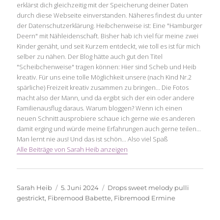
erklärst dich gleichzeitig mit der Speicherung deiner Daten
durch diese Webseite einverstanden. Näheres findest du unter
der Datenschutzerklärung. Heibchenweise ist: Eine "Hamburger
Deern" mit Nähleidenschaft. Bisher hab ich viel für meine zwei
Kinder genäht, und seit Kurzem entdeckt, wie toll es ist für mich
selber zu nähen. Der Blog hätte auch gut den Titel
"Scheibchenweise" tragen können: Hier sind Scheb und Heib
kreativ. Für uns eine tolle Möglichkeit unsere (nach Kind Nr.2
spärliche) Freizeit kreativ zusammen zu bringen... Die Fotos
macht also der Mann, und da ergibt sich der ein oder andere
Familienausflug daraus. Warum bloggen? Wenn ich einen
neuen Schnitt ausprobiere schaue ich gerne wie es anderen
damit erging und würde meine Erfahrungen auch gerne teilen...
Man lernt nie aus! Und das ist schön... Also viel Spaß
Alle Beiträge von Sarah Heib anzeigen
Autor
Veröffentlicht
Schlagwörter
Sarah Heib
5. Juni 2024
Drops sweet melody pulli
am
gestrickt
,
Fibremood Babette
,
Fibremood Ermine