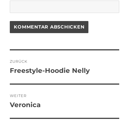
Beitragsnavigation
ZURÜCK
Freestyle-Hoodie Nelly
Vorheriger
Beitrag:
WEITER
Veronica
Nächster
Beitrag: