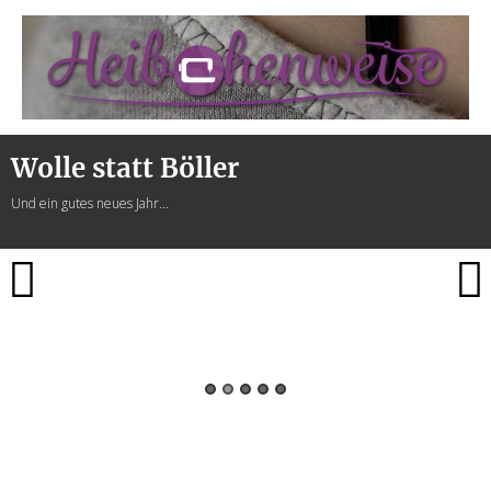
Heibchenweise
Wolle statt Böller
Und ein gutes neues Jahr…