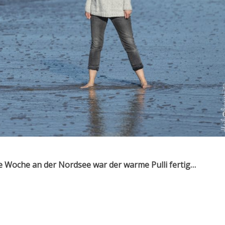
ie Woche an der Nordsee war der warme Pulli fertig…
nade Jumper“