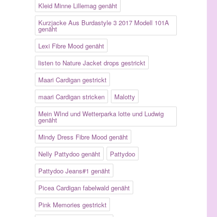
Kleid Minne Lillemag genäht
Kurzjacke Aus Burdastyle 3 2017 Modell 101A
genäht
Lexi Fibre Mood genäht
listen to Nature Jacket drops gestrickt
Maari Cardigan gestrickt
maari Cardigan stricken
Malotty
Mein WInd und Wetterparka lotte und Ludwig
genäht
Mindy Dress Fibre Mood genäht
Nelly Pattydoo genäht
Pattydoo
Pattydoo Jeans#1 genäht
Picea Cardigan fabelwald genäht
Pink Memories gestrickt