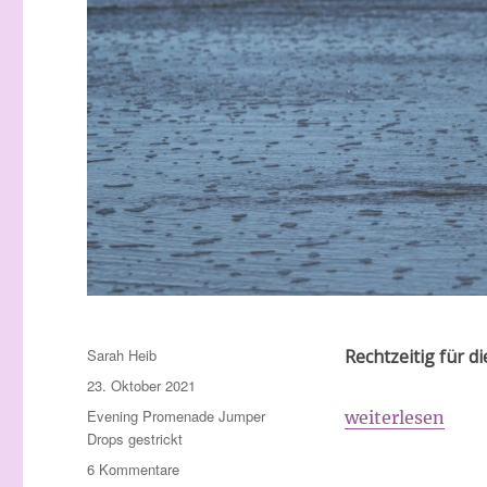
Autor
Sarah Heib
Rechtzeitig für d
Veröffentlicht
23. Oktober 2021
am
Schlagwörter
Evening Promenade Jumper
„Evening Prome
weiterlesen
Drops gestrickt
zu
6 Kommentare