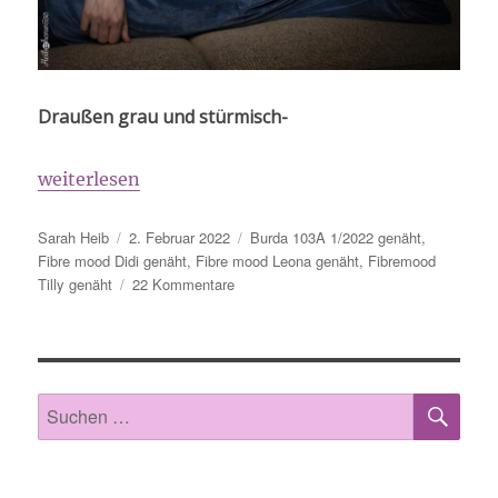
Draußen grau und stürmisch-
„Zum Fotografieren in den Keller gehen…“
weiterlesen
Autor
Veröffentlicht
Schlagwörter
Sarah Heib
2. Februar 2022
Burda 103A 1/2022 genäht
,
am
Fibre mood Didi genäht
,
Fibre mood Leona genäht
,
Fibremood
zu
Tilly genäht
22 Kommentare
Zum
Fotografieren
in
den
Keller
SU
Suche
gehen…
nach: