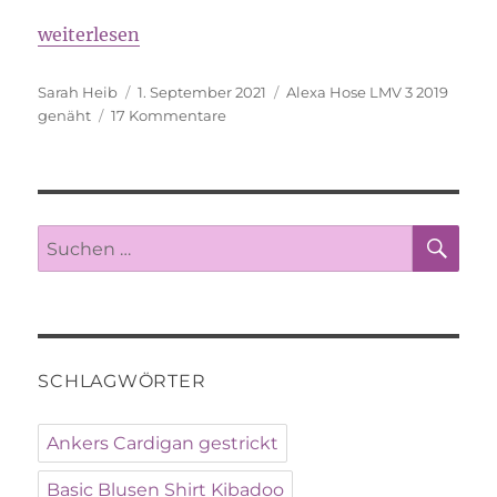
„Hey Sari, google doch mal Alexa…“
weiterlesen
Autor
Veröffentlicht
Schlagwörter
Sarah Heib
1. September 2021
Alexa Hose LMV 3 2019
am
zu
genäht
17 Kommentare
Hey
Sari,
google
doch
mal
SU
Suche
Alexa…
nach:
SCHLAGWÖRTER
Ankers Cardigan gestrickt
Basic Blusen Shirt Kibadoo