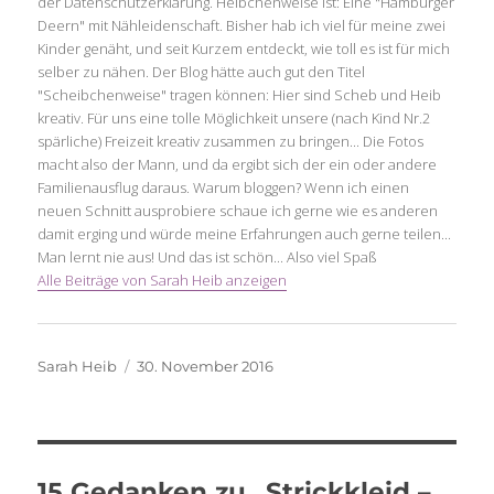
der Datenschutzerklärung. Heibchenweise ist: Eine "Hamburger
Deern" mit Nähleidenschaft. Bisher hab ich viel für meine zwei
Kinder genäht, und seit Kurzem entdeckt, wie toll es ist für mich
selber zu nähen. Der Blog hätte auch gut den Titel
"Scheibchenweise" tragen können: Hier sind Scheb und Heib
kreativ. Für uns eine tolle Möglichkeit unsere (nach Kind Nr.2
spärliche) Freizeit kreativ zusammen zu bringen... Die Fotos
macht also der Mann, und da ergibt sich der ein oder andere
Familienausflug daraus. Warum bloggen? Wenn ich einen
neuen Schnitt ausprobiere schaue ich gerne wie es anderen
damit erging und würde meine Erfahrungen auch gerne teilen...
Man lernt nie aus! Und das ist schön... Also viel Spaß
Alle Beiträge von Sarah Heib anzeigen
Autor
Veröffentlicht
Sarah Heib
30. November 2016
am
15 Gedanken zu „Strickkleid –