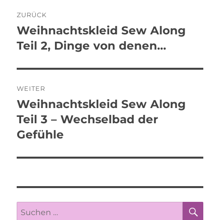
Beitragsnavigation
ZURÜCK
Weihnachtskleid Sew Along
Vorheriger
Beitrag:
Teil 2, Dinge von denen…
WEITER
Weihnachtskleid Sew Along
Nächster
Beitrag:
Teil 3 – Wechselbad der
Gefühle
SU
Suche