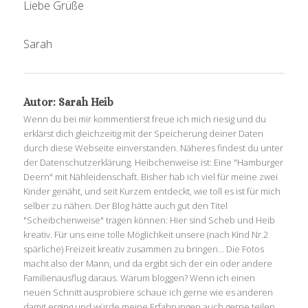
Liebe Grüße
Sarah
Autor:
Sarah Heib
Wenn du bei mir kommentierst freue ich mich riesig und du
erklärst dich gleichzeitig mit der Speicherung deiner Daten
durch diese Webseite einverstanden. Näheres findest du unter
der Datenschutzerklärung. Heibchenweise ist: Eine "Hamburger
Deern" mit Nähleidenschaft. Bisher hab ich viel für meine zwei
Kinder genäht, und seit Kurzem entdeckt, wie toll es ist für mich
selber zu nähen. Der Blog hätte auch gut den Titel
"Scheibchenweise" tragen können: Hier sind Scheb und Heib
kreativ. Für uns eine tolle Möglichkeit unsere (nach Kind Nr.2
spärliche) Freizeit kreativ zusammen zu bringen... Die Fotos
macht also der Mann, und da ergibt sich der ein oder andere
Familienausflug daraus. Warum bloggen? Wenn ich einen
neuen Schnitt ausprobiere schaue ich gerne wie es anderen
damit erging und würde meine Erfahrungen auch gerne teilen...