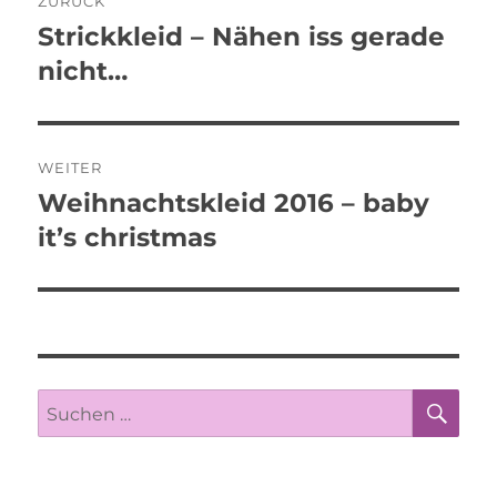
ZURÜCK
Strickkleid – Nähen iss gerade
Vorheriger
Beitrag:
nicht…
WEITER
Weihnachtskleid 2016 – baby
Nächster
Beitrag:
it’s christmas
SU
Suche
nach: