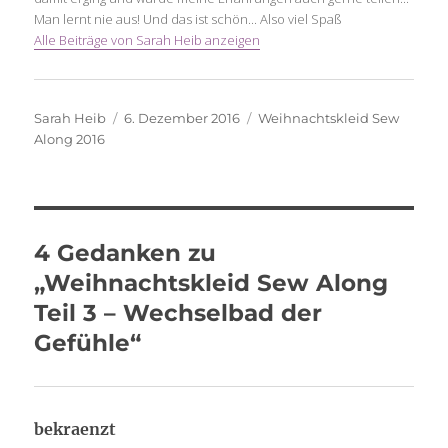
Man lernt nie aus! Und das ist schön... Also viel Spaß
Alle Beiträge von Sarah Heib anzeigen
Autor
Veröffentlicht
Schlagwörter
Sarah Heib
6. Dezember 2016
Weihnachtskleid Sew
am
Along 2016
4 Gedanken zu
„Weihnachtskleid Sew Along
Teil 3 – Wechselbad der
Gefühle“
sagt:
bekraenzt