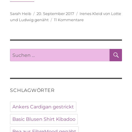
Autor
Veröffentlicht
Schlagwörter
Sarah Heib
20. September 2017
Irenes Kleid von Lotte
am
zu
und Ludwig genäht
11 Kommentare
Noch
mal:
Irenes
Kleid
SU
Suche
nach:
SCHLAGWÖRTER
Ankers Cardigan gestrickt
Basic Blusen Shirt Kibadoo
Bea aus FibreMood genäht