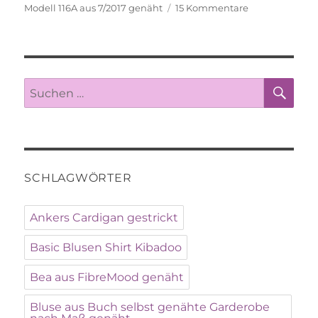
am
zu
Modell 116A aus 7/2017 genäht
15 Kommentare
Burda
Shiftdress
SU
Suche
nach:
SCHLAGWÖRTER
Ankers Cardigan gestrickt
Basic Blusen Shirt Kibadoo
Bea aus FibreMood genäht
Bluse aus Buch selbst genähte Garderobe