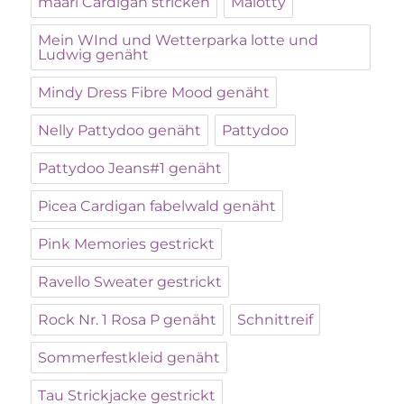
maari Cardigan stricken
Malotty
Mein WInd und Wetterparka lotte und
Ludwig genäht
Mindy Dress Fibre Mood genäht
Nelly Pattydoo genäht
Pattydoo
Pattydoo Jeans#1 genäht
Picea Cardigan fabelwald genäht
Pink Memories gestrickt
Ravello Sweater gestrickt
Rock Nr. 1 Rosa P genäht
Schnittreif
Sommerfestkleid genäht
Tau Strickjacke gestrickt