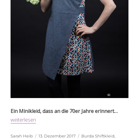
Ein Minikleid, dass an die 70er Jahre erinnert…
„Burda Shiftdress“
weiterlesen
Autor
Veröffentlicht
Schlagwörter
Sarah Heib
13. Dezember 2017
Burda Shiftkleid
,