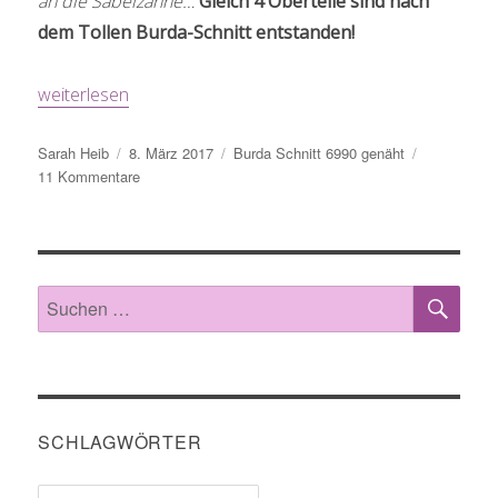
an die Säbelzähne…
Gleich 4 Oberteile sind nach
dem Tollen Burda-Schnitt entstanden!
„Burda Schnitt 6990: Meine kleine Piratenkollektion!“
weiterlesen
Autor
Veröffentlicht
Schlagwörter
Sarah Heib
8. März 2017
Burda Schnitt 6990 genäht
am
zu
11 Kommentare
Burda
Schnitt
6990:
Meine
kleine
SU
Suche
Piratenkollektion!
nach:
SCHLAGWÖRTER