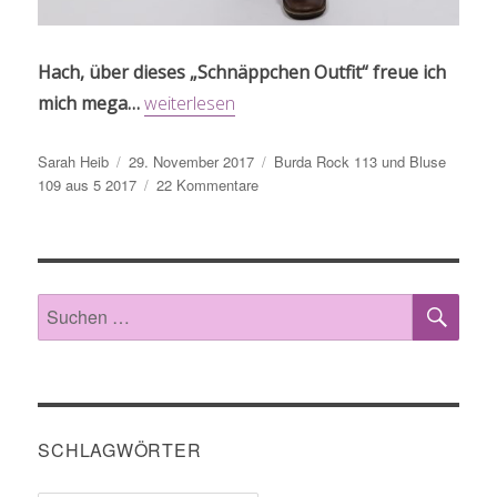
Hach, über dieses „Schnäppchen Outfit“ freue ich
„Burda Rock und Bluse“
mich mega…
weiterlesen
Autor
Veröffentlicht
Schlagwörter
Sarah Heib
29. November 2017
Burda Rock 113 und Bluse
am
zu
109 aus 5 2017
22 Kommentare
Burda
Rock
und
Bluse
SU
Suche
nach:
SCHLAGWÖRTER