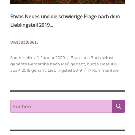
Etwas Neues und die schwierige Frage nach dem
Lieblingsteil 2019…
„Happy näh year!“
weiterlesen
Autor
Veröffentlicht
Schlagwörter
Sarah Heib
1. Januar 2020
Bluse aus Buch selbst
am
genähte Garderobe nach Maß genäht
,
burda Hose 109
zu
aus 4 2019 genäht
,
Lieblingsteil 2019
17 Kommentare
Happy
näh
year!
SU
Suche
nach: