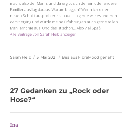
macht also der Mann, und da ergibt sich der ein oder andere
Familienausflug daraus. Warum bloggen? Wenn ich einen
neuen Schnitt ausprobiere schaue ich gerne wie es anderen
damit erging und würde meine Erfahrungen auch gerne teilen...
Man lernt nie aus! Und das ist schön... Also viel Spaß
Alle Beiträge von Sarah Heib anzeigen
Autor
Veröffentlicht
Schlagwörter
Sarah Heib
5. Mai 2021
Bea aus FibreMood genäht
am
27 Gedanken zu „Rock oder
Hose?“
Ina
sagt: