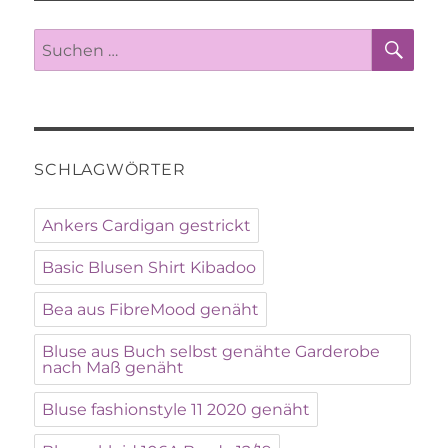
SU
Suche
nach:
SCHLAGWÖRTER
Ankers Cardigan gestrickt
Basic Blusen Shirt Kibadoo
Bea aus FibreMood genäht
Bluse aus Buch selbst genähte Garderobe
nach Maß genäht
Bluse fashionstyle 11 2020 genäht