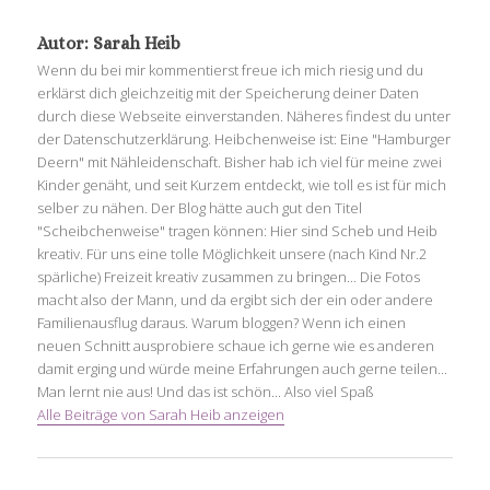
Autor:
Sarah Heib
Wenn du bei mir kommentierst freue ich mich riesig und du
erklärst dich gleichzeitig mit der Speicherung deiner Daten
durch diese Webseite einverstanden. Näheres findest du unter
der Datenschutzerklärung. Heibchenweise ist: Eine "Hamburger
Deern" mit Nähleidenschaft. Bisher hab ich viel für meine zwei
Kinder genäht, und seit Kurzem entdeckt, wie toll es ist für mich
selber zu nähen. Der Blog hätte auch gut den Titel
"Scheibchenweise" tragen können: Hier sind Scheb und Heib
kreativ. Für uns eine tolle Möglichkeit unsere (nach Kind Nr.2
spärliche) Freizeit kreativ zusammen zu bringen... Die Fotos
macht also der Mann, und da ergibt sich der ein oder andere
Familienausflug daraus. Warum bloggen? Wenn ich einen
neuen Schnitt ausprobiere schaue ich gerne wie es anderen
damit erging und würde meine Erfahrungen auch gerne teilen...
Man lernt nie aus! Und das ist schön... Also viel Spaß
Alle Beiträge von Sarah Heib anzeigen