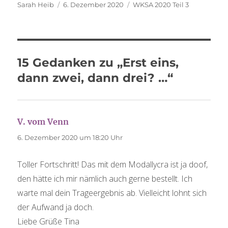
Autor
Veröffentlicht
Schlagwörter
Sarah Heib
6. Dezember 2020
WKSA 2020 Teil 3
am
15 Gedanken zu „Erst eins,
dann zwei, dann drei? …“
V. vom Venn
sagt:
6. Dezember 2020 um 18:20 Uhr
Toller Fortschritt! Das mit dem Modallycra ist ja doof,
den hätte ich mir nämlich auch gerne bestellt. Ich
warte mal dein Trageergebnis ab. Vielleicht lohnt sich
der Aufwand ja doch.
Liebe Grüße Tina