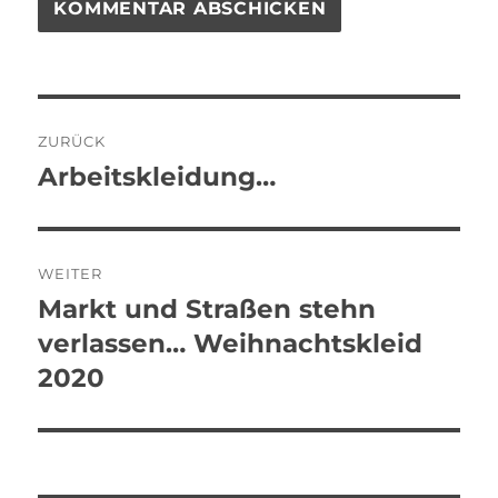
Beitragsnavigation
ZURÜCK
Arbeitskleidung…
Vorheriger
Beitrag:
WEITER
Markt und Straßen stehn
Nächster
Beitrag:
verlassen… Weihnachtskleid
2020