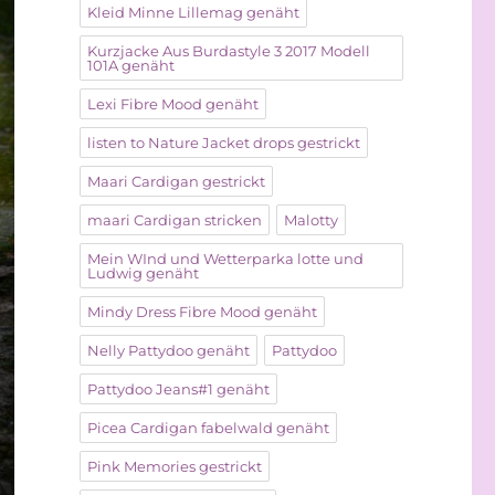
Kleid Minne Lillemag genäht
Kurzjacke Aus Burdastyle 3 2017 Modell
101A genäht
Lexi Fibre Mood genäht
listen to Nature Jacket drops gestrickt
Maari Cardigan gestrickt
maari Cardigan stricken
Malotty
Mein WInd und Wetterparka lotte und
Ludwig genäht
Mindy Dress Fibre Mood genäht
Nelly Pattydoo genäht
Pattydoo
Pattydoo Jeans#1 genäht
Picea Cardigan fabelwald genäht
Pink Memories gestrickt