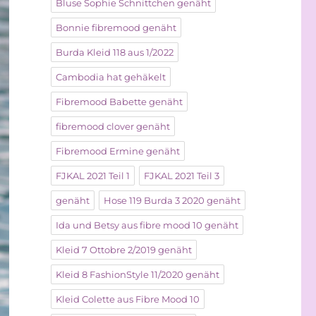
Bluse Sophie Schnittchen genäht
Bonnie fibremood genäht
Burda Kleid 118 aus 1/2022
Cambodia hat gehäkelt
Fibremood Babette genäht
fibremood clover genäht
Fibremood Ermine genäht
FJKAL 2021 Teil 1
FJKAL 2021 Teil 3
genäht
Hose 119 Burda 3 2020 genäht
Ida und Betsy aus fibre mood 10 genäht
Kleid 7 Ottobre 2/2019 genäht
Kleid 8 FashionStyle 11/2020 genäht
Kleid Colette aus Fibre Mood 10