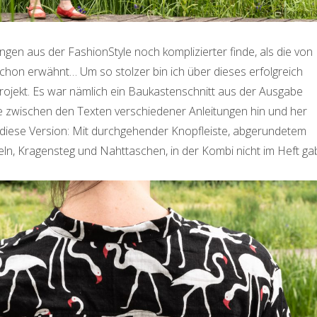
ungen aus der FashionStyle noch komplizierter finde, als die von
schon erwähnt… Um so stolzer bin ich über dieses erfolgreich
ojekt. Es war nämlich ein Baukastenschnitt aus der Ausgabe
e zwischen den Texten verschiedener Anleitungen hin und her
 diese Version: Mit durchgehender Knopfleiste, abgerundetem
ln, Kragensteg und Nahttaschen, in der Kombi nicht im Heft ga