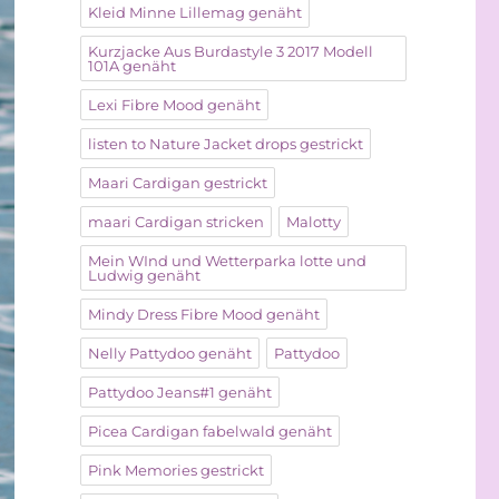
Kleid Minne Lillemag genäht
Kurzjacke Aus Burdastyle 3 2017 Modell
101A genäht
Lexi Fibre Mood genäht
listen to Nature Jacket drops gestrickt
Maari Cardigan gestrickt
maari Cardigan stricken
Malotty
Mein WInd und Wetterparka lotte und
Ludwig genäht
Mindy Dress Fibre Mood genäht
Nelly Pattydoo genäht
Pattydoo
Pattydoo Jeans#1 genäht
Picea Cardigan fabelwald genäht
Pink Memories gestrickt