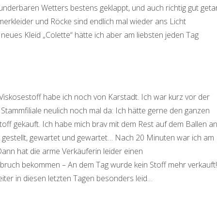
nderbaren Wetters bestens geklappt, und auch richtig gut geta
erkleider und Röcke sind endlich mal wieder ans Licht
ues Kleid „Colette“ hätte ich aber am liebsten jeden Tag
Viskosestoff habe ich noch von Karstadt. Ich war kurz vor der
Stammfiliale neulich noch mal da: Ich hätte gerne den ganzen
off gekauft. Ich habe mich brav mit dem Rest auf dem Ballen a
e gestellt, gewartet und gewartet… Nach 20 Minuten war ich am
ann hat die arme Verkäuferin leider einen
uch bekommen – An dem Tag wurde kein Stoff mehr verkauft!
eiter in diesen letzten Tagen besonders leid…