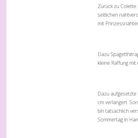
Zurück zu Colette: 
seitlichen nahtver
mit Prinzessnähten
Dazu Spagetthiträ
kleine Raffung mi
Dazu aufgesetzte T
cm verlängert. Son
bin tatsächlich v
Sommertag in Ham