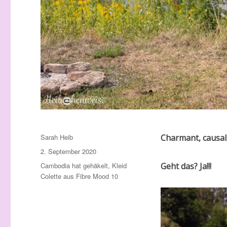
Autor
Sarah Heib
Charmant, causal,
Veröffentlicht
2. September 2020
am
Schlagwörter
Cambodia hat gehäkelt
,
Kleid
Geht das? Ja!!!
Colette aus Fibre Mood 10