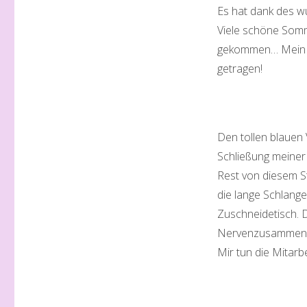
Es hat dank des wu
Viele schöne Somm
gekommen… Mein ne
getragen!
Den tollen blauen 
Schließung meiner 
Rest von diesem St
die lange Schlang
Zuschneidetisch. D
Nervenzusammenbr
Mir tun die Mitarb