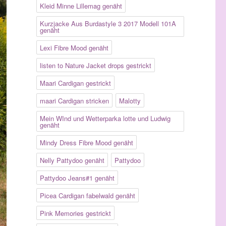
Kleid Minne Lillemag genäht
Kurzjacke Aus Burdastyle 3 2017 Modell 101A
genäht
Lexi Fibre Mood genäht
listen to Nature Jacket drops gestrickt
Maari Cardigan gestrickt
maari Cardigan stricken
Malotty
Mein WInd und Wetterparka lotte und Ludwig
genäht
Mindy Dress Fibre Mood genäht
Nelly Pattydoo genäht
Pattydoo
Pattydoo Jeans#1 genäht
Picea Cardigan fabelwald genäht
Pink Memories gestrickt