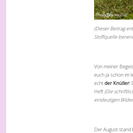
(Dieser Beitrag e
Stoffquelle benen
Von meiner Begeis
euch ja schon im l
echt
der Knüller
!
Heft
(Die schriftl
eindeutigen Bilder
Der August stand 