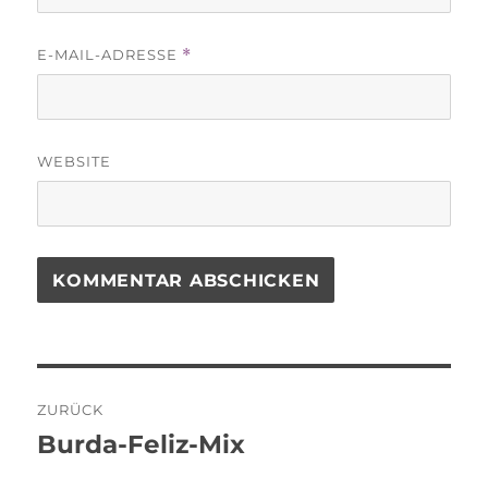
E-MAIL-ADRESSE
*
WEBSITE
Beitragsnavigation
ZURÜCK
Burda-Feliz-Mix
Vorheriger
Beitrag: