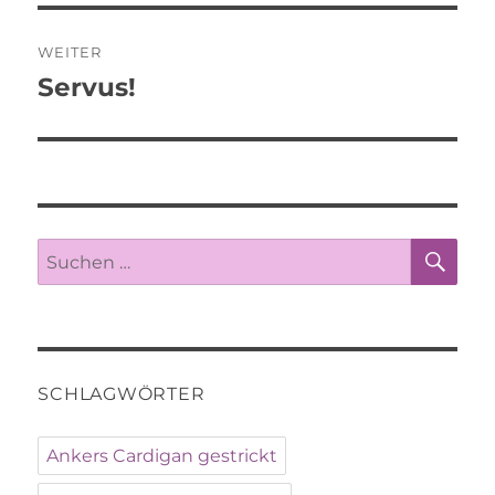
WEITER
Servus!
Nächster
Beitrag:
SU
Suche
nach:
SCHLAGWÖRTER
Ankers Cardigan gestrickt