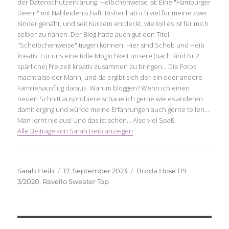
der Datenschutzerklärung. Heibchenweise ist: Eine "Hamburger
Deern" mit Nähleidenschaft. Bisher hab ich viel für meine zwei
Kinder genäht, und seit Kurzem entdeckt, wie toll es ist für mich
selber zu nähen. Der Blog hätte auch gut den Titel
"Scheibchenweise" tragen können: Hier sind Scheb und Heib
kreativ. Für uns eine tolle Möglichkeit unsere (nach Kind Nr.2
spärliche) Freizeit kreativ zusammen zu bringen... Die Fotos
macht also der Mann, und da ergibt sich der ein oder andere
Familienausflug daraus. Warum bloggen? Wenn ich einen
neuen Schnitt ausprobiere schaue ich gerne wie es anderen
damit erging und würde meine Erfahrungen auch gerne teilen...
Man lernt nie aus! Und das ist schön... Also viel Spaß
Alle Beiträge von Sarah Heib anzeigen
Autor
Veröffentlicht
Schlagwörter
Sarah Heib
17. September 2023
Burda Hose 119
am
3/2020
,
Ravello Sweater Top