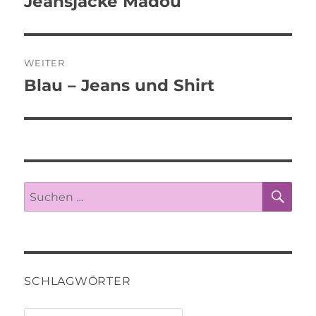
Jeansjacke Madou
Vorheriger
Beitrag:
WEITER
Blau – Jeans und Shirt
Nächster
Beitrag:
SU
Suche
nach:
SCHLAGWÖRTER