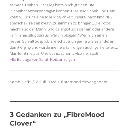
selber zu nähen. Der Blog hätte auch gut den Titel
"Scheibchenweise" tragen können: Hier sind Scheb und Heib
kreativ. Für uns eine tolle Möglichkeit unsere (nach Kind Nr.2
spärliche) Freizeit kreativ zusammen zu bringen... Die Fotos
macht also der Mann, und da ergibt sich der ein oder andere
Familienausflug daraus. Warum bloggen? Wenn ich einen
neuen Schnitt ausprobiere schaue ich gerne wie es anderen
damit erging und würde meine Erfahrungen auch gerne teilen...
Man lernt nie aus! Und das ist schön... Also viel Spaß
Alle Beiträge von Sarah Heib anzeigen
Autor
Veröffentlicht
Schlagwörter
Sarah Heib
2. Juli 2022
fibremood clover genäht
am
3 Gedanken zu „FibreMood
Clover“