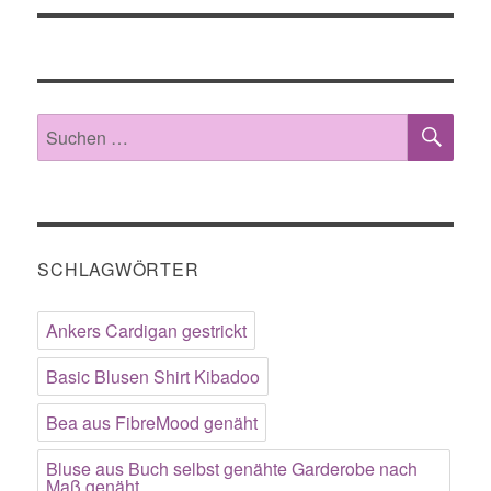
SU
Suche
nach:
SCHLAGWÖRTER
Ankers Cardigan gestrickt
Basic Blusen Shirt Kibadoo
Bea aus FibreMood genäht
Bluse aus Buch selbst genähte Garderobe nach
Maß genäht