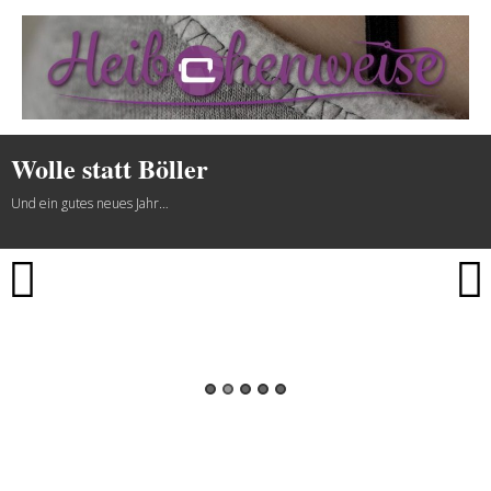
Heibchenweise
Wolle statt Böller
Und ein gutes neues Jahr…