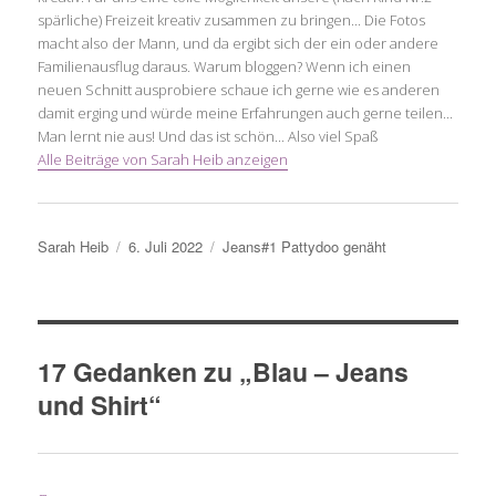
spärliche) Freizeit kreativ zusammen zu bringen... Die Fotos
macht also der Mann, und da ergibt sich der ein oder andere
Familienausflug daraus. Warum bloggen? Wenn ich einen
neuen Schnitt ausprobiere schaue ich gerne wie es anderen
damit erging und würde meine Erfahrungen auch gerne teilen...
Man lernt nie aus! Und das ist schön... Also viel Spaß
Alle Beiträge von Sarah Heib anzeigen
Autor
Veröffentlicht
Schlagwörter
Sarah Heib
6. Juli 2022
Jeans#1 Pattydoo genäht
am
17 Gedanken zu „Blau – Jeans
und Shirt“