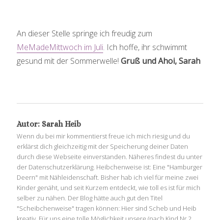
An dieser Stelle springe ich freudig zum
MeMadeMittwoch im Juli
. Ich hoffe, ihr schwimmt
gesund mit der Sommerwelle!
Gruß und Ahoi, Sarah
Autor:
Sarah Heib
Wenn du bei mir kommentierst freue ich mich riesig und du
erklärst dich gleichzeitig mit der Speicherung deiner Daten
durch diese Webseite einverstanden. Näheres findest du unter
der Datenschutzerklärung. Heibchenweise ist: Eine "Hamburger
Deern" mit Nähleidenschaft. Bisher hab ich viel für meine zwei
Kinder genäht, und seit Kurzem entdeckt, wie toll es ist für mich
selber zu nähen. Der Blog hätte auch gut den Titel
"Scheibchenweise" tragen können: Hier sind Scheb und Heib
kreativ. Für uns eine tolle Möglichkeit unsere (nach Kind Nr.2