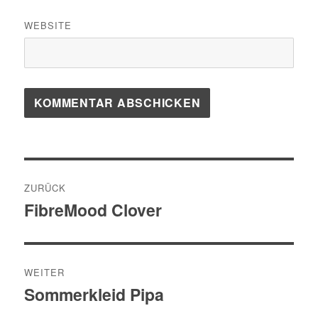
WEBSITE
Beitragsnavigation
ZURÜCK
FibreMood Clover
Vorheriger
Beitrag:
WEITER
Sommerkleid Pipa
Nächster
Beitrag: