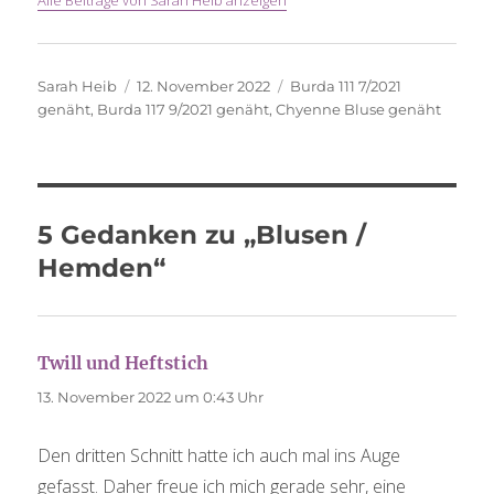
Autor
Veröffentlicht
Schlagwörter
Sarah Heib
12. November 2022
Burda 111 7/2021
am
genäht
,
Burda 117 9/2021 genäht
,
Chyenne Bluse genäht
5 Gedanken zu „Blusen /
Hemden“
Twill und Heftstich
sagt:
13. November 2022 um 0:43 Uhr
Den dritten Schnitt hatte ich auch mal ins Auge
gefasst. Daher freue ich mich gerade sehr, eine