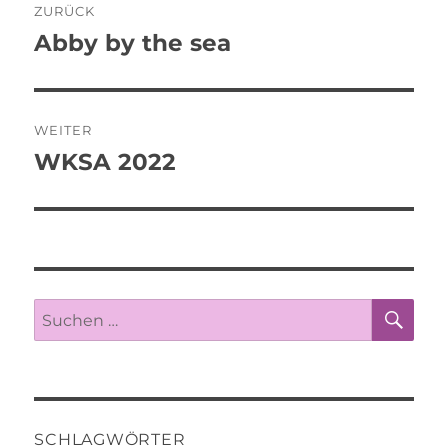
ZURÜCK
Abby by the sea
Vorheriger
Beitrag:
WEITER
WKSA 2022
Nächster
Beitrag:
SU
Suche
nach:
SCHLAGWÖRTER