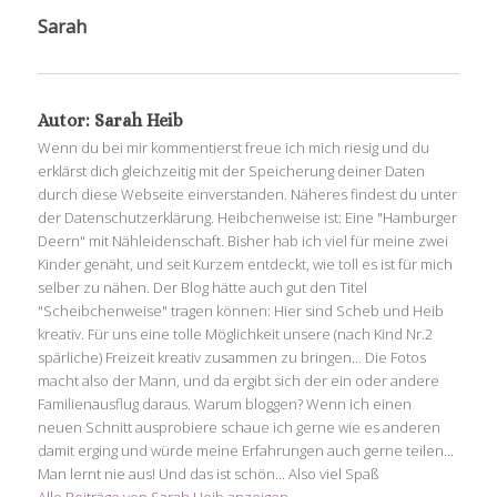
Sarah
Autor:
Sarah Heib
Wenn du bei mir kommentierst freue ich mich riesig und du
erklärst dich gleichzeitig mit der Speicherung deiner Daten
durch diese Webseite einverstanden. Näheres findest du unter
der Datenschutzerklärung. Heibchenweise ist: Eine "Hamburger
Deern" mit Nähleidenschaft. Bisher hab ich viel für meine zwei
Kinder genäht, und seit Kurzem entdeckt, wie toll es ist für mich
selber zu nähen. Der Blog hätte auch gut den Titel
"Scheibchenweise" tragen können: Hier sind Scheb und Heib
kreativ. Für uns eine tolle Möglichkeit unsere (nach Kind Nr.2
spärliche) Freizeit kreativ zusammen zu bringen... Die Fotos
macht also der Mann, und da ergibt sich der ein oder andere
Familienausflug daraus. Warum bloggen? Wenn ich einen
neuen Schnitt ausprobiere schaue ich gerne wie es anderen
damit erging und würde meine Erfahrungen auch gerne teilen...
Man lernt nie aus! Und das ist schön... Also viel Spaß
Alle Beiträge von Sarah Heib anzeigen