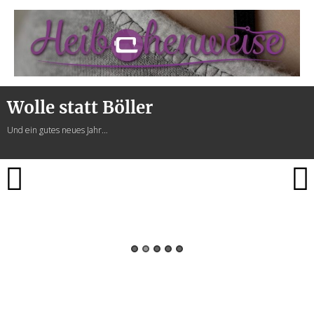
Heibchenweise
Wolle statt Böller
Und ein gutes neues Jahr…