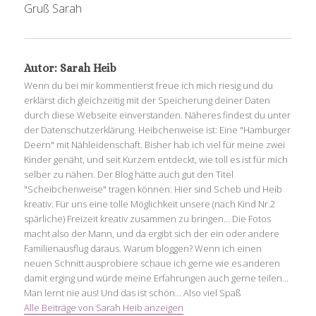
Gruß Sarah
Autor:
Sarah Heib
Wenn du bei mir kommentierst freue ich mich riesig und du
erklärst dich gleichzeitig mit der Speicherung deiner Daten
durch diese Webseite einverstanden. Näheres findest du unter
der Datenschutzerklärung. Heibchenweise ist: Eine "Hamburger
Deern" mit Nähleidenschaft. Bisher hab ich viel für meine zwei
Kinder genäht, und seit Kurzem entdeckt, wie toll es ist für mich
selber zu nähen. Der Blog hätte auch gut den Titel
"Scheibchenweise" tragen können: Hier sind Scheb und Heib
kreativ. Für uns eine tolle Möglichkeit unsere (nach Kind Nr.2
spärliche) Freizeit kreativ zusammen zu bringen... Die Fotos
macht also der Mann, und da ergibt sich der ein oder andere
Familienausflug daraus. Warum bloggen? Wenn ich einen
neuen Schnitt ausprobiere schaue ich gerne wie es anderen
damit erging und würde meine Erfahrungen auch gerne teilen...
Man lernt nie aus! Und das ist schön... Also viel Spaß
Alle Beiträge von Sarah Heib anzeigen