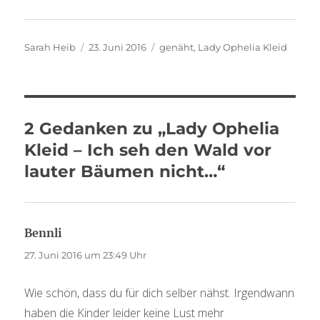
Autor
Veröffentlicht
Schlagwörter
Sarah Heib
23. Juni 2016
genäht
,
Lady Ophelia Kleid
am
2 Gedanken zu „Lady Ophelia
Kleid – Ich seh den Wald vor
lauter Bäumen nicht…“
Bennli
sagt:
27. Juni 2016 um 23:49 Uhr
Wie schön, dass du für dich selber nähst. Irgendwann
haben die Kinder leider keine Lust mehr