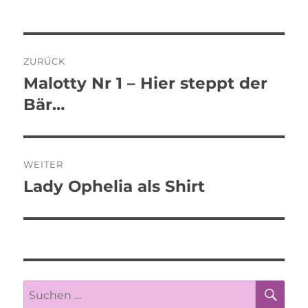
Beitragsnavigation
ZURÜCK
Malotty Nr 1 – Hier steppt der
Vorheriger
Beitrag:
Bär…
WEITER
Lady Ophelia als Shirt
Nächster
Beitrag:
SU
Suche