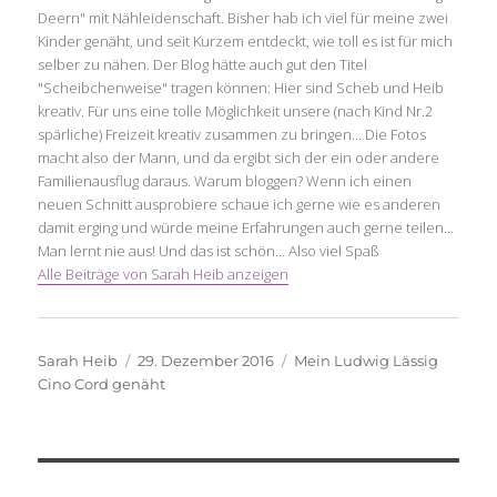
Deern" mit Nähleidenschaft. Bisher hab ich viel für meine zwei
Kinder genäht, und seit Kurzem entdeckt, wie toll es ist für mich
selber zu nähen. Der Blog hätte auch gut den Titel
"Scheibchenweise" tragen können: Hier sind Scheb und Heib
kreativ. Für uns eine tolle Möglichkeit unsere (nach Kind Nr.2
spärliche) Freizeit kreativ zusammen zu bringen... Die Fotos
macht also der Mann, und da ergibt sich der ein oder andere
Familienausflug daraus. Warum bloggen? Wenn ich einen
neuen Schnitt ausprobiere schaue ich gerne wie es anderen
damit erging und würde meine Erfahrungen auch gerne teilen...
Man lernt nie aus! Und das ist schön... Also viel Spaß
Alle Beiträge von Sarah Heib anzeigen
Autor
Veröffentlicht
Schlagwörter
Sarah Heib
29. Dezember 2016
Mein Ludwig Lässig
am
Cino Cord genäht