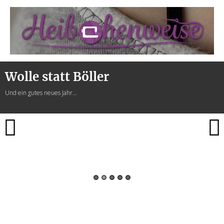
Heibchenweise
Wolle statt Böller
Und ein gutes neues Jahr…