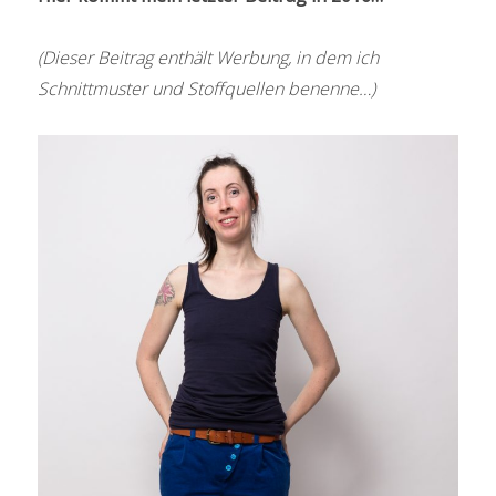
(Dieser Beitrag enthält Werbung, in dem ich
Schnittmuster und Stoffquellen benenne…)