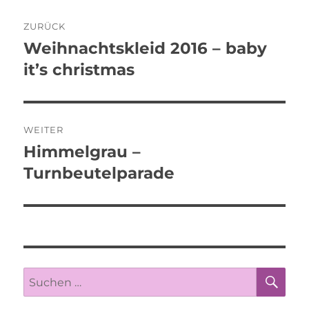
Beitragsnavigation
ZURÜCK
Weihnachtskleid 2016 – baby
Vorheriger
Beitrag:
it’s christmas
WEITER
Himmelgrau –
Nächster
Beitrag:
Turnbeutelparade
SU
Suche
nach: